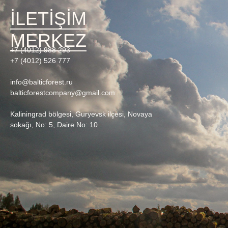
İLETİŞİM
MERKEZ
+7 (4012) 988 293
+7 (4012) 526 777
info@balticforest.ru
balticforestcompany@gmail.com
Kaliningrad bölgesi, Guryevsk ilçesi, Novaya
sokağı, No: 5, Daire No: 10